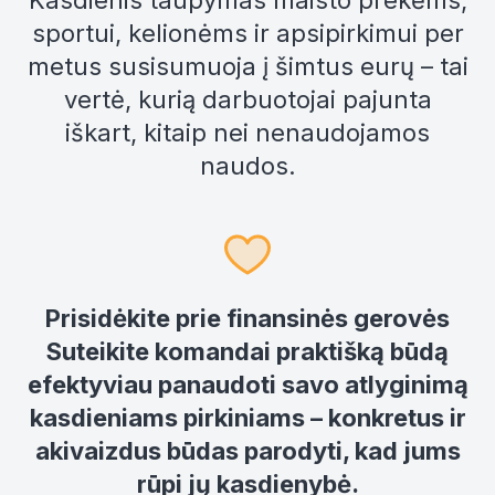
Kasdienis taupymas maisto prekėms,
sportui, kelionėms ir apsipirkimui per
metus susisumuoja į šimtus eurų – tai
vertė, kurią darbuotojai pajunta
iškart, kitaip nei nenaudojamos
naudos.
Prisidėkite prie finansinės gerovės
Suteikite komandai praktišką būdą
efektyviau panaudoti savo atlyginimą
kasdieniams pirkiniams – konkretus ir
akivaizdus būdas parodyti, kad jums
rūpi jų kasdienybė.