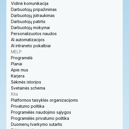
Vidinė komunikacija
Darbuotojų pripažinimas
Darbuotojų įsitraukimas
Darbuotojų patirtis
Darbuotojų mokymai
Personalizuotos naudos
AI automatizacijos
AI intraneto pokalbiai
MELP
Programėlė
Planai
Apie mus
Karjera
Sėkmės istorijos
Svetainės schema
Kita
Platformos taisyklės organizacijoms
Privatumo politika
Programėlės naudojimo sąlygos
Programėlės privatumo politika
Duomenų tvarkymo sutartis