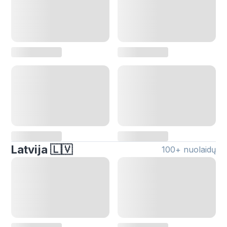
Latvija 🇱🇻
100+ nuolaidų