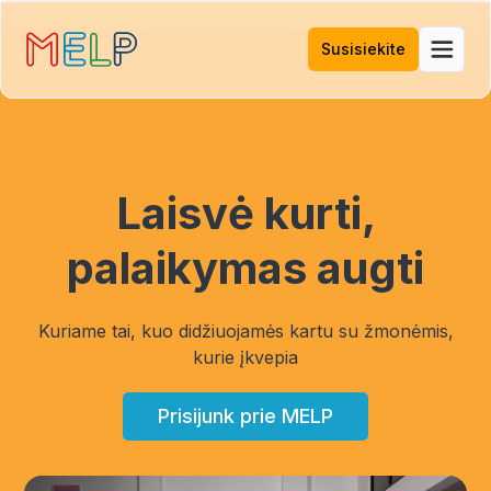
Susisiekite
Laisvė kurti,
palaikymas augti
Kuriame tai, kuo didžiuojamės kartu su žmonėmis,
kurie įkvepia
Prisijunk prie MELP