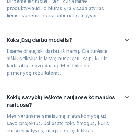
Dirbame lanksčiai - ten, kur esame
produktyviausi, o biuras yra visada atviras
tiems, kuriems norisi pabendrauti gyvai.
Koks jūsų darbo modelis?
Esame draugiški darbui iš namų. Čia turėsite
aiškius tikslus ir laisvę nuspręsti, kaip, kur ir
kada atlikti savo darbą. Mes teikiame
pirmenybę rezultatams.
Kokių savybių ieškote naujuose komandos
nariuose?
Mes vertiname smalsumą ir atsakomybę už
savo projektus. Jei esate toks žmogus, kuris
imasi iniciatyvos, mėgsta spręsti tikras