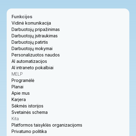
Funkcijos
Vidinė komunikacija
Darbuotojų pripažinimas
Darbuotojų įsitraukimas
Darbuotojų patirtis
Darbuotojų mokymai
Personalizuotos naudos
AI automatizacijos
AI intraneto pokalbiai
MELP
Programėlė
Planai
Apie mus
Karjera
Sėkmės istorijos
Svetainės schema
Kita
Platformos taisyklės organizacijoms
Privatumo politika