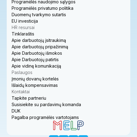
Programėlės naudojimo sąlygos
Programėlės privatumo politika
Duomenų tvarkymo sutartis
EU investicija
HR resursai
Tinklaraštis
Apie darbuotojų įsitraukimą
Apie darbuotojų pripažinimą
Apie Darbuotojų išmokos
Apie Darbuotojų patirtis
Apie vidinę komunikaciją
Paslaugos
Įmonių dovanų kortelės
Išlaidų kompensavimas
Kontaktai
Tapkite partneriu
Susisiekite su pardavimų komanda
DUK
Pagalba programėlės vartotojams