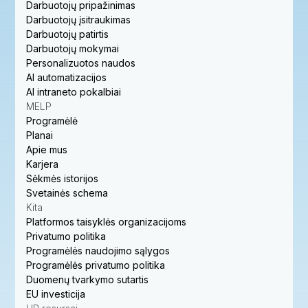
Darbuotojų pripažinimas
Darbuotojų įsitraukimas
Darbuotojų patirtis
Darbuotojų mokymai
Personalizuotos naudos
AI automatizacijos
AI intraneto pokalbiai
MELP
Programėlė
Planai
Apie mus
Karjera
Sėkmės istorijos
Svetainės schema
Kita
Platformos taisyklės organizacijoms
Privatumo politika
Programėlės naudojimo sąlygos
Programėlės privatumo politika
Duomenų tvarkymo sutartis
EU investicija