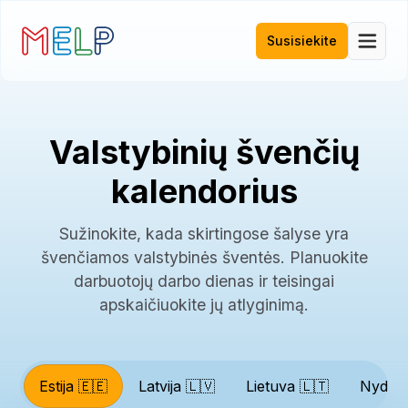
Susisiekite
Valstybinių švenčių
kalendorius
Sužinokite, kada skirtingose šalyse yra
švenčiamos valstybinės šventės. Planuokite
darbuotojų darbo dienas ir teisingai
apskaičiuokite jų atlyginimą.
Estija 🇪🇪
Latvija 🇱🇻
Lietuva 🇱🇹
Nyderl