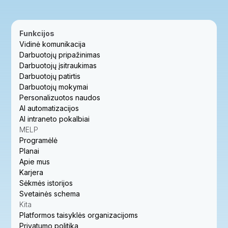
Funkcijos
Vidinė komunikacija
Darbuotojų pripažinimas
Darbuotojų įsitraukimas
Darbuotojų patirtis
Darbuotojų mokymai
Personalizuotos naudos
AI automatizacijos
AI intraneto pokalbiai
MELP
Programėlė
Planai
Apie mus
Karjera
Sėkmės istorijos
Svetainės schema
Kita
Platformos taisyklės organizacijoms
Privatumo politika