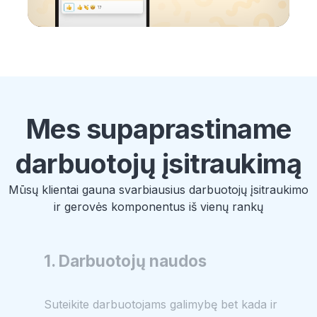
Mes supaprastiname
darbuotojų įsitraukimą
Mūsų klientai gauna svarbiausius darbuotojų įsitraukimo
ir gerovės komponentus iš vienų rankų
1. Darbuotojų naudos
Suteikite darbuotojams galimybę bet kada ir