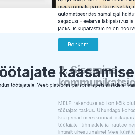
meeskonnale paindlikkus valida, 
automatiseerides samal ajal hald
segadust - eelarve läbipaistvus ja
jaoks. Isikupärastamine on hooliv
Rohkem
öötajate kaasamise 
2. Sisemine
kommunikatsi
dus töötajatele. Veebiplatvorm personalispetsialistidele. Vää
MELP rakenduse abil on kõik oluli
töötajate taskus. Ühendage kohesel
kaugemad meeskonnad, isikupära
töötajate rühmadele ja nautige n
lihtsalt ühesuunaline! Meie küsitlus