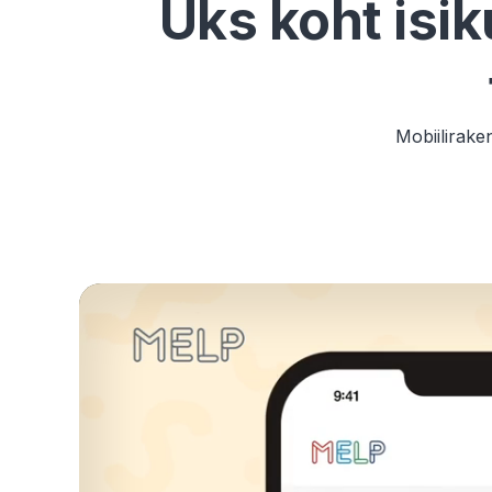
Üks koht isi
Mobiiliraken