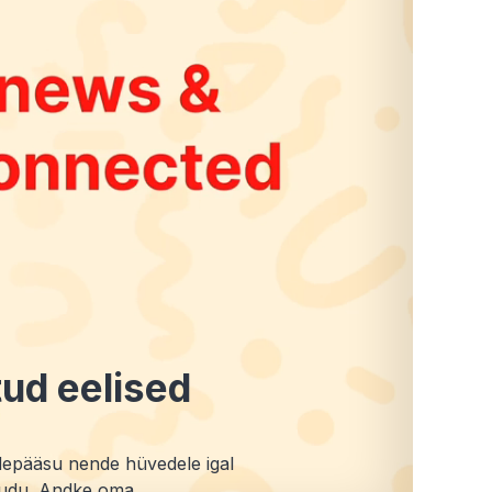
tud eelised
depääsu nende hüvedele igal
kaudu. Andke oma