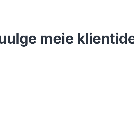
uulge meie klientide
Tegevjuhina kontroll
ülevaade üldisest vib
tänulikud. Usun, et M
interaktiivne ja inime
Andžej Rynkevič
Baltic Assist