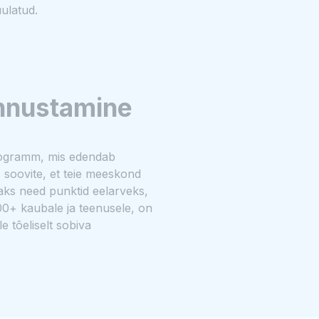
uulatud.
unnustamine
rogramm, mis edendab
 soovite, et teie meeskond
daks need punktid eelarveks,
0+ kaubale ja teenusele, on
e tõeliselt sobiva