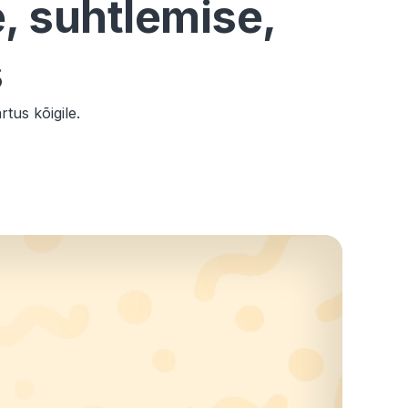
, suhtlemise,
s
rtus kõigile.