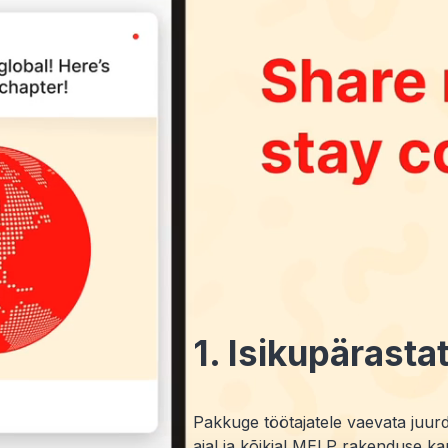
1. Isikupärasta
Pakkuge töötajatele vaevata juur
ajal ja kõikjal MELP rakenduse 