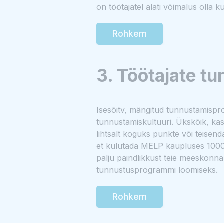
on töötajatel alati võimalus olla k
Rohkem
3. Töötajate t
Isesõitv, mängitud tunnustamisp
tunnustamiskultuuri. Ükskõik, kas
lihtsalt koguks punkte või teisen
et kulutada MELP kaupluses 1000
palju paindlikkust teie meeskonnal
tunnustusprogrammi loomiseks.
Rohkem