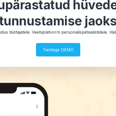
kupärastatud hüvede
tunnustamise jaok
dus töötajatele. Veebiplatvorm personalispetsialistidele. Vää
Taotlege DEMO