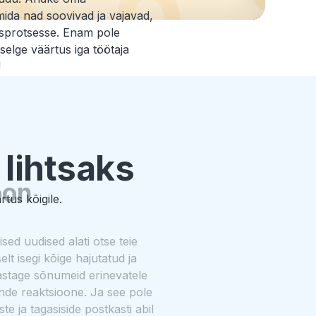
mida nad soovivad ja vajavad,
usprotsesse. Enam pole
 selge väärtus iga töötaja
!
lihtsaks
oon
rtus kõigile.
sed uudised alati otse teie
t isegi kõige hajutatud ja
stage sõnumeid erinevatele
ende reaktsioone. Ja see pole
te ja tagasiside postkasti abil