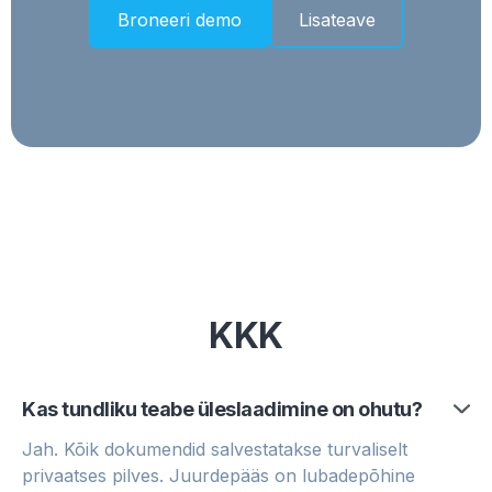
Broneeri demo
Lisateave
KKK
Kas tundliku teabe üleslaadimine on ohutu?
Jah. Kõik dokumendid salvestatakse turvaliselt
privaatses pilves. Juurdepääs on lubadepõhine