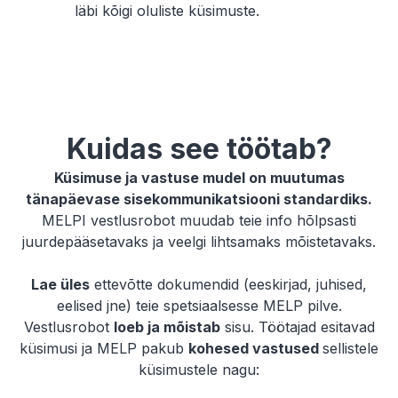
läbi kõigi oluliste küsimuste.
Kuidas see töötab?
Küsimuse ja vastuse mudel on muutumas
tänapäevase sisekommunikatsiooni standardiks.
MELPI vestlusrobot muudab teie info hõlpsasti
juurdepääsetavaks ja veelgi lihtsamaks mõistetavaks.
Lae üles
ettevõtte dokumendid (eeskirjad, juhised,
eelised jne) teie spetsiaalsesse MELP pilve.
Vestlusrobot
loeb ja mõistab
sisu. Töötajad esitavad
küsimusi ja MELP pakub
kohesed vastused
sellistele
küsimustele nagu: