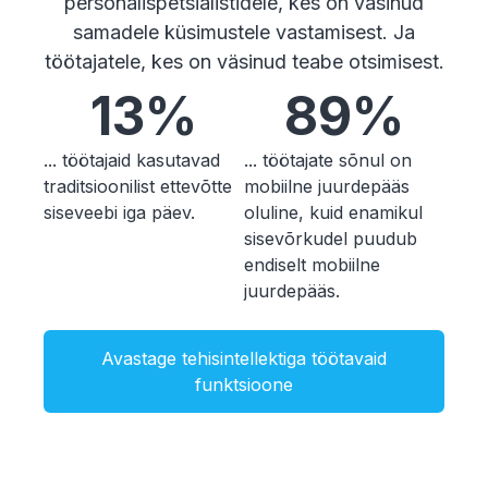
personalispetsialistidele, kes on väsinud
samadele küsimustele vastamisest. Ja
töötajatele, kes on väsinud teabe otsimisest.
13%
89%
... töötajaid kasutavad
... töötajate sõnul on
traditsioonilist ettevõtte
mobiilne juurdepääs
siseveebi iga päev.
oluline, kuid enamikul
sisevõrkudel puudub
endiselt mobiilne
juurdepääs.
Avastage tehisintellektiga töötavaid
funktsioone