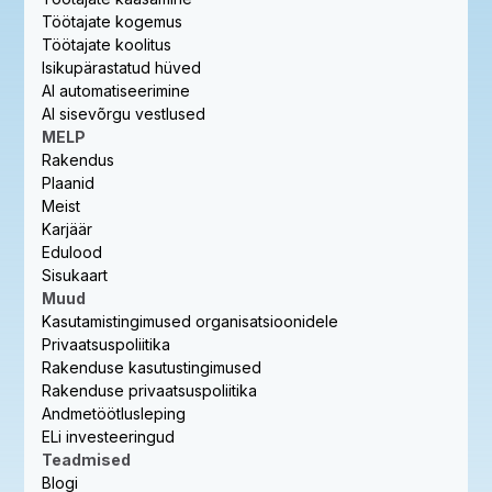
Töötajate kogemus
Töötajate koolitus
Isikupärastatud hüved
AI automatiseerimine
AI sisevõrgu vestlused
MELP
Rakendus
Plaanid
Meist
Karjäär
Edulood
Sisukaart
Muud
Kasutamistingimused organisatsioonidele
Privaatsuspoliitika
Rakenduse kasutustingimused
Rakenduse privaatsuspoliitika
Andmetöötlusleping
ELi investeeringud
Teadmised
Blogi