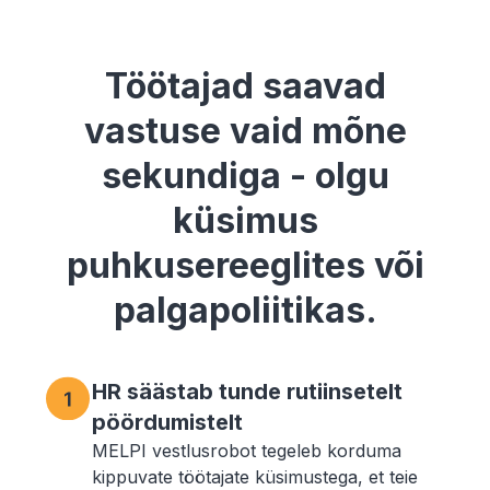
Töötajad saavad
vastuse vaid mõne
sekundiga - olgu
küsimus
puhkusereeglites või
palgapoliitikas.
HR säästab tunde rutiinsetelt
pöördumistelt
MELPI vestlusrobot tegeleb korduma
kippuvate töötajate küsimustega, et teie