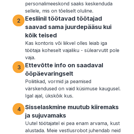
personalimeeskond saaks keskenduda
sellele, mis on tõeliselt oluline.
Eesliinil töötavad töötajad
saavad sama juurdepääsu kui
kõik teised
Kas kontoris või liikvel olles leiab iga
töötaja koheselt vajaliku - sülearvutit pole
vaja.
Ettevõtte info on saadaval
ööpäevaringselt
Poliitikad, vormid ja peamised
värskendused on vaid küsimuse kaugusel.
Igal ajal, ükskõik kus.
Sisselaskmine muutub kiiremaks
ja sujuvamaks
Uutel töötajatel ei pea enam arvama, kust
alustada. Meie vestlusrobot juhendab neid