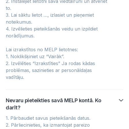
2. Instalējiet lietotni savā viedtālrunī un atveriet
to.
3. Lai sāktu lietot …, izlasiet un pieņemiet
noteikumus.
4. Izvēlieties pieteikšanās veidu un izpildiet
norādījumus.
Lai izrakstītos no MELP lietotnes:
1. Noklikšķiniet uz “Vairāk”.
2. Izvēlēties “Izrakstīties” Ja rodas kādas
problēmas, sazinieties ar personāldaļas
vadītāju.
Nevaru pieteikties savā MELP kontā. Ko
darīt?
1. Pārbaudiet savus pieteikšanās datus.
2. Pārliecinieties, ka izmantojat pareizo