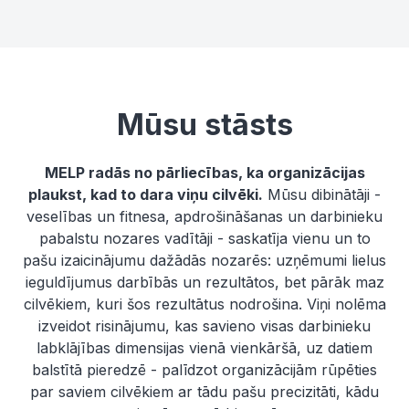
Mūsu stāsts
MELP radās no pārliecības, ka organizācijas
plaukst, kad to dara viņu cilvēki.
Mūsu dibinātāji -
veselības un fitnesa, apdrošināšanas un darbinieku
pabalstu nozares vadītāji - saskatīja vienu un to
pašu izaicinājumu dažādās nozarēs: uzņēmumi lielus
ieguldījumus darbībās un rezultātos, bet pārāk maz
cilvēkiem, kuri šos rezultātus nodrošina. Viņi nolēma
izveidot risinājumu, kas savieno visas darbinieku
labklājības dimensijas vienā vienkāršā, uz datiem
balstītā pieredzē - palīdzot organizācijām rūpēties
par saviem cilvēkiem ar tādu pašu precizitāti, kādu