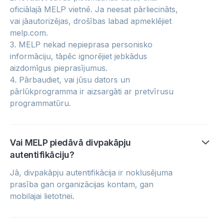
oficiālajā MELP vietnē. Ja neesat pārliecināts,
vai jāautorizējas, drošības labad apmeklējiet
melp.com.
3. MELP nekad nepieprasa personisko
informāciju, tāpēc ignorējiet jebkādus
aizdomīgus pieprasījumus.
4. Pārbaudiet, vai jūsu dators un
pārlūkprogramma ir aizsargāti ar pretvīrusu
programmatūru.
Vai MELP piedāvā divpakāpju
autentifikāciju?
Jā, divpakāpju autentifikācija ir noklusējuma
prasība gan organizācijas kontam, gan
mobilajai lietotnei.