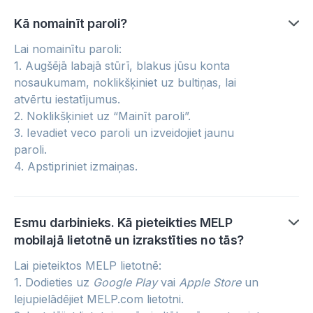
Kā nomainīt paroli?
Lai nomainītu paroli:
1. Augšējā labajā stūrī, blakus jūsu konta
nosaukumam, noklikšķiniet uz bultiņas, lai
atvērtu iestatījumus.
2. Noklikšķiniet uz “Mainīt paroli”.
3. Ievadiet veco paroli un izveidojiet jaunu
paroli.
4. Apstipriniet izmaiņas.
Esmu darbinieks. Kā pieteikties MELP
mobilajā lietotnē un izrakstīties no tās?
Lai pieteiktos MELP lietotnē:
1. Dodieties uz
Google Play
vai
Apple Store
un
lejupielādējiet MELP.com lietotni.