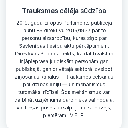
Trauksmes cēlēja sūdzība
2019. gadā Eiropas Parlaments publicēja
jaunu ES direktīvu 2019/1937 par to
personu aizsardzību, kuras ziņo par
Savienības tiesību aktu pārkāpumiem.
Direktīvas 8. pantā teikts, ka dalībvalstīm
ir jāpieprasa juridiskām personām gan
publiskajā, gan privātajā sektorā izveidot
ziņošanas kanālus — trauksmes celšanas
palīdzības līniju — un mehānismus
turpmākai rīcībai. Šos mehānismus var
darbināt uzņēmuma darbinieks vai nodaļa,
vai trešās puses pakalpojumu sniedzējs,
piemēram, MELP.