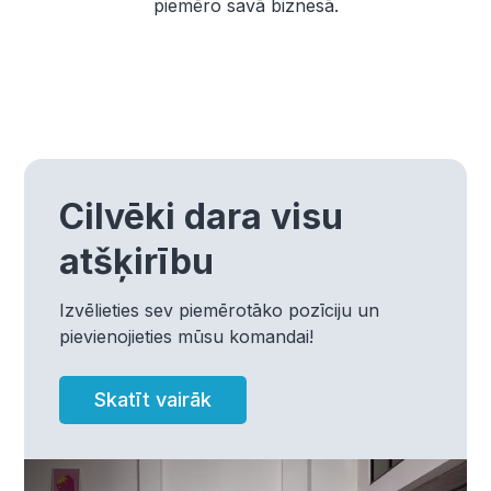
piemēro savā biznesā.
Cilvēki dara visu
atšķirību
Izvēlieties sev piemērotāko pozīciju un
pievienojieties mūsu komandai!
Skatīt vairāk