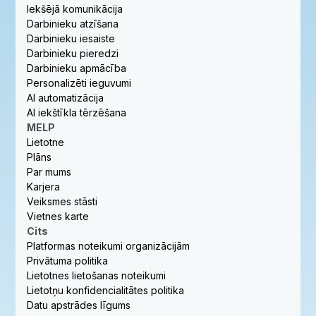
Iekšējā komunikācija
Darbinieku atzīšana
Darbinieku iesaiste
Darbinieku pieredzi
Darbinieku apmācība
Personalizēti ieguvumi
AI automatizācija
AI iekštīkla tērzēšana
MELP
Lietotne
Plāns
Par mums
Karjera
Veiksmes stāsti
Vietnes karte
Cits
Platformas noteikumi organizācijām
Privātuma politika
Lietotnes lietošanas noteikumi
Lietotņu konfidencialitātes politika
Datu apstrādes līgums