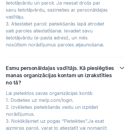
lietotājvārdu un paroli. Ja neesat drošs par
savu lietotājvārdu, sazinieties ar personāldaļas
vadītāju.
3. Atiestatiet paroli: pieteikšanās lapā atrodiet
saiti paroles atiestatīšanai. Ievadiet savu
lietotājvārdu (e-pasta adresi), un mēs
nosūtīsim norādījumus paroles atjaunošanai.
Esmu personāldaļas vadītājs. Kā pieslēgties
manas organizācijas kontam un izrakstīties
no tā?
Lai pieteiktos savas organizācijas kontā:
1. Dodieties uz melp.com/login.
2. Izvēlieties pieteikšanās veidu un izpildiet
norādījumus.
3. Noklikšķiniet uz pogas “Pieteikties”.Ja esat
aizmirsis paroli, varat to atiestatīt vai nomainīt: