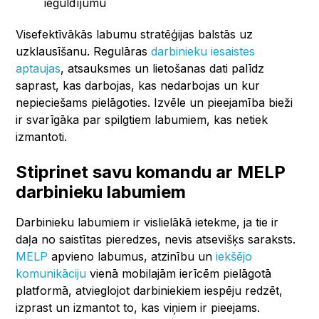
ieguldījumu
Visefektīvākās labumu stratēģijas balstās uz
uzklausīšanu. Regulāras
darbinieku iesaistes
aptaujas
, atsauksmes un lietošanas dati palīdz
saprast, kas darbojas, kas nedarbojas un kur
nepieciešams pielāgoties. Izvēle un pieejamība bieži
ir svarīgāka par spilgtiem labumiem, kas netiek
izmantoti.
Stiprinet savu komandu ar MELP
darbinieku labumiem
Darbinieku labumiem ir vislielākā ietekme, ja tie ir
daļa no saistītas pieredzes, nevis atsevišķs saraksts.
MELP
apvieno labumus, atzinību un
iekšējo
komunikāciju
vienā mobilajām ierīcēm pielāgotā
platformā, atvieglojot darbiniekiem iespēju redzēt,
izprast un izmantot to, kas viņiem ir pieejams.