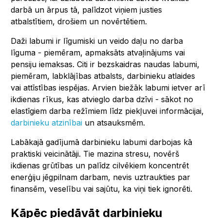
darbā un ārpus tā, palīdzot viņiem justies
atbalstītiem, drošiem un novērtētiem.
Daži labumi ir līgumiski un veido daļu no darba
līguma - piemēram, apmaksāts atvaļinājums vai
pensiju iemaksas. Citi ir bezskaidras naudas labumi,
piemēram, labklājības atbalsts, darbinieku atlaides
vai attīstības iespējas. Arvien biežāk labumi ietver arī
ikdienas rīkus, kas atvieglo darba dzīvi - sākot no
elastīgiem darba režīmiem līdz piekļuvei informācijai,
darbinieku atzinībai
un atsauksmēm.
Labākajā gadījumā darbinieku labumi darbojas kā
praktiski veicinātāji. Tie mazina stresu, novērš
ikdienas grūtības un palīdz cilvēkiem koncentrēt
enerģiju jēgpilnam darbam, nevis uztraukties par
finansēm, veselību vai sajūtu, ka viņi tiek ignorēti.
Kāpēc piedāvāt darbinieku