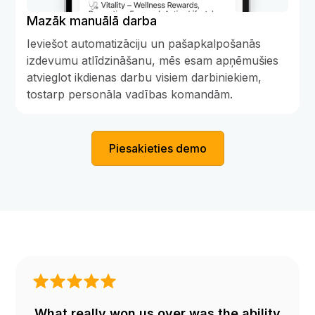
Mazāk manuālā darba
Ieviešot automatizāciju un pašapkalpošanās
izdevumu atlīdzināšanu, mēs esam apņēmušies
atvieglot ikdienas darbu visiem darbiniekiem,
tostarp personāla vadības komandām.
Piesakieties demo
What really won us over was the ability