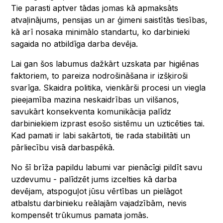
Tie parasti aptver tādas jomas kā apmaksāts
atvaļinājums, pensijas un ar ģimeni saistītās tiesības,
kā arī nosaka minimālo standartu, ko darbinieki
sagaida no atbildīga darba devēja.
Lai gan šos labumus dažkārt uzskata par higiēnas
faktoriem, to pareiza nodrošināšana ir izšķiroši
svarīga. Skaidra politika, vienkārši procesi un viegla
pieejamība mazina neskaidrības un vilšanos,
savukārt konsekventa komunikācija palīdz
darbiniekiem izprast esošo sistēmu un uzticēties tai.
Kad pamati ir labi sakārtoti, tie rada stabilitāti un
pārliecību visā darbaspēkā.
No šī brīža papildu labumi var pienācīgi pildīt savu
uzdevumu - palīdzēt jums izcelties kā darba
devējam, atspoguļot jūsu vērtības un pielāgot
atbalstu darbinieku reālajām vajadzībām, nevis
kompensēt trūkumus pamata jomās.