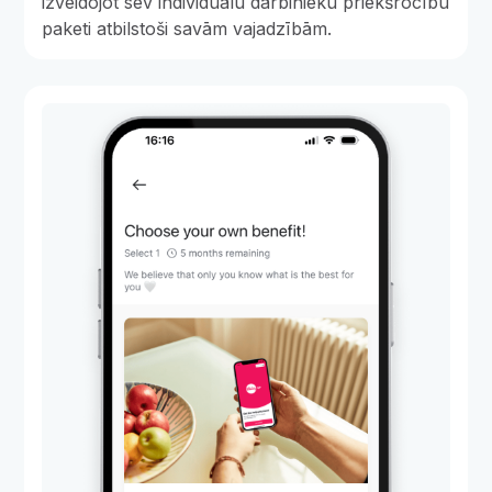
izveidojot sev individuālu darbinieku priekšrocību
paketi atbilstoši savām vajadzībām.