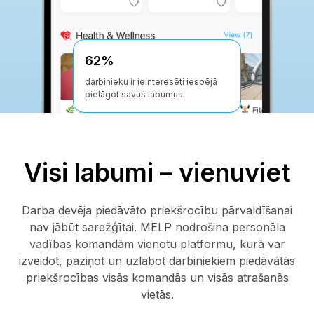
85%
62%
darbinieku atzīst, ka jūtas apjukuši
darbinieku ir ieinteresēti iespējā
par saviem labumiem
pielāgot savus labumus.
Visi labumi – vienuviet
Darba devēja piedāvāto priekšrocību pārvaldīšanai
nav jābūt sarežģītai. MELP nodrošina personāla
vadības komandām vienotu platformu, kurā var
izveidot, paziņot un uzlabot darbiniekiem piedāvātās
priekšrocības visās komandās un visās atrašanās
vietās.