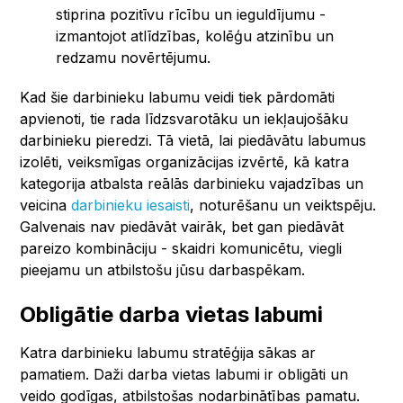
stiprina pozitīvu rīcību un ieguldījumu -
izmantojot atlīdzības, kolēģu atzinību un
redzamu novērtējumu.
Kad šie darbinieku labumu veidi tiek pārdomāti
apvienoti, tie rada līdzsvarotāku un iekļaujošāku
darbinieku pieredzi. Tā vietā, lai piedāvātu labumus
izolēti, veiksmīgas organizācijas izvērtē, kā katra
kategorija atbalsta reālās darbinieku vajadzības un
veicina
darbinieku iesaisti
, noturēšanu un veiktspēju.
Galvenais nav piedāvāt vairāk, bet gan piedāvāt
pareizo kombināciju - skaidri komunicētu, viegli
pieejamu un atbilstošu jūsu darbaspēkam.
Obligātie darba vietas labumi
Katra darbinieku labumu stratēģija sākas ar
pamatiem. Daži darba vietas labumi ir obligāti un
veido godīgas, atbilstošas nodarbinātības pamatu.