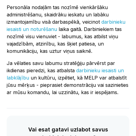
Personāla nodaļām tas nozīmē vienkāršāku
administrēšanu, skaidrāku ieskatu un labāku
izmantojamību visā darbaspēkā, veicinot
darbinieku
iesaisti un noturēšanu
laika gaitā. Darbiniekiem tas
nozīmē visu vienuviet - labumus, kas atbilst viņu
vajadzībām, atzinību, kas šķiet patiesa, un
komunikāciju, kas uztur viņus saiknē.
Ja vēlaties savu labumu stratēģiju pārvērst par
ikdienas pieredzi, kas atbalsta
darbinieku iesaisti un
labklājību
un kultūru, izpētiet, kā MELP var atbalstīt
jūsu mērķus - pieprasiet demonstrāciju vai sazinieties
ar mūsu komandu, lai uzzinātu, kas ir iespējams.
Vai esat gatavi uzlabot savus