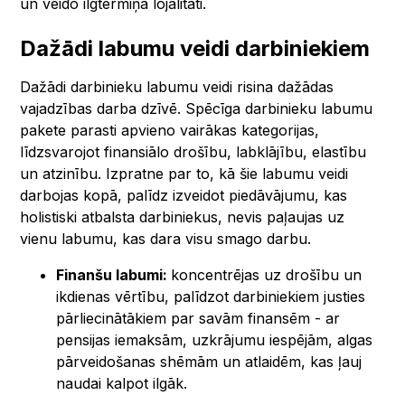
un veido ilgtermiņa lojalitāti.
Dažādi labumu veidi darbiniekiem
Dažādi darbinieku labumu veidi risina dažādas
vajadzības darba dzīvē. Spēcīga darbinieku labumu
pakete parasti apvieno vairākas kategorijas,
līdzsvarojot finansiālo drošību, labklājību, elastību
un atzinību. Izpratne par to, kā šie labumu veidi
darbojas kopā, palīdz izveidot piedāvājumu, kas
holistiski atbalsta darbiniekus, nevis paļaujas uz
vienu labumu, kas dara visu smago darbu.
Finanšu labumi:
koncentrējas uz drošību un
ikdienas vērtību, palīdzot darbiniekiem justies
pārliecinātākiem par savām finansēm - ar
pensijas iemaksām, uzkrājumu iespējām, algas
pārveidošanas shēmām un atlaidēm, kas ļauj
naudai kalpot ilgāk.