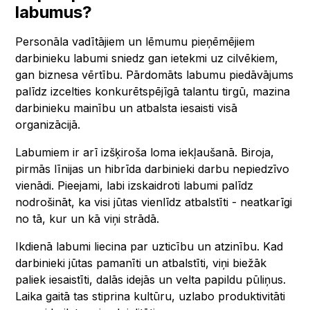
labumus?
Personāla vadītājiem un lēmumu pieņēmējiem
darbinieku labumi sniedz gan ietekmi uz cilvēkiem,
gan biznesa vērtību. Pārdomāts labumu piedāvājums
palīdz izcelties konkurētspējīgā talantu tirgū, mazina
darbinieku mainību un atbalsta iesaisti visā
organizācijā.
Labumiem ir arī izšķiroša loma iekļaušanā. Biroja,
pirmās līnijas un hibrīda darbinieki darbu nepiedzīvo
vienādi. Pieejami, labi izskaidroti labumi palīdz
nodrošināt, ka visi jūtas vienlīdz atbalstīti - neatkarīgi
no tā, kur un kā viņi strādā.
Ikdienā labumi liecina par uzticību un atzinību. Kad
darbinieki jūtas pamanīti un atbalstīti, viņi biežāk
paliek iesaistīti, dalās idejās un velta papildu pūliņus.
Laika gaitā tas stiprina kultūru, uzlabo produktivitāti