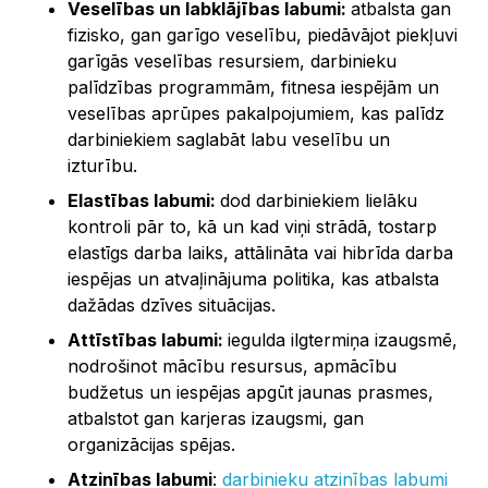
Veselības un labklājības labumi:
atbalsta gan
fizisko, gan garīgo veselību, piedāvājot piekļuvi
garīgās veselības resursiem, darbinieku
palīdzības programmām, fitnesa iespējām un
veselības aprūpes pakalpojumiem, kas palīdz
darbiniekiem saglabāt labu veselību un
izturību.
Elastības labumi:
dod darbiniekiem lielāku
kontroli pār to, kā un kad viņi strādā, tostarp
elastīgs darba laiks, attālināta vai hibrīda darba
iespējas un atvaļinājuma politika, kas atbalsta
dažādas dzīves situācijas.
Attīstības labumi:
iegulda ilgtermiņa izaugsmē,
nodrošinot mācību resursus, apmācību
budžetus un iespējas apgūt jaunas prasmes,
atbalstot gan karjeras izaugsmi, gan
organizācijas spējas.
Atzinības labumi
:
darbinieku atzinības labumi