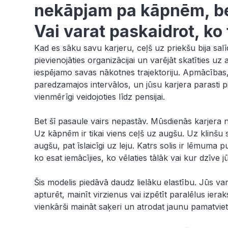
nekāpjam pa kāpnēm, bet
Vai varat paskaidrot, ko
Kad es sāku savu karjeru, ceļš uz priekšu bija sal
pievienojāties organizācijai un varējāt skatīties uz
iespējamo savas nākotnes trajektoriju. Apmācība
paredzamajos intervālos, un jūsu karjera parasti 
vienmērīgi veidojoties līdz pensijai.
Bet šī pasaule vairs nepastāv. Mūsdienās karjera 
Uz kāpnēm ir tikai viens ceļš uz augšu. Uz klinšu 
augšu, pat īslaicīgi uz leju. Katrs solis ir lēmuma 
ko esat iemācījies, ko vēlaties tālāk vai kur dzīve j
Šis modelis piedāvā daudz lielāku elastību. Jūs var
apturēt, mainīt virzienus vai izpētīt paralēlus ieraks
vienkārši maināt saķeri un atrodat jaunu pamatviet