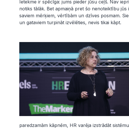
Ietekme ir spēcīga: jums pieder jūsu ceļš. Nav iepri
notiks tālāk. Bet apmaiņā pret šo nenoteiktību jūs
saviem mērķiem, vērtībām un dzīves posmam. Si
un gataviem turpināt izvēlēties, nevis tikai kāpt.
paredzamām kāpnēm, HR varēja izstrādāt sistēmu: