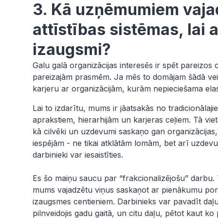
3. Kā uzņēmumiem vajad
attīstības sistēmas, lai 
izaugsmi?
Galu galā organizācijas interesēs ir spēt pareizos 
pareizajām prasmēm. Ja mēs to domājam šādā veidā
karjeru ar organizācijām, kurām nepieciešama elas
Lai to izdarītu, mums ir jāatsakās no tradicionālaj
aprakstiem, hierarhijām un karjeras ceļiem. Tā vi
kā cilvēki un uzdevumi saskaņo gan organizācijas,
iespējām - ne tikai atklātām lomām, bet arī uzdev
darbinieki var iesaistīties.
Es šo maiņu saucu par “frakcionalizējošu” darbu. 
mums vajadzētu viņus saskaņot ar pienākumu portf
izaugsmes centieniem. Darbinieks var pavadīt daļu 
pilnveidojis gadu gaitā, un citu daļu, pētot kaut k