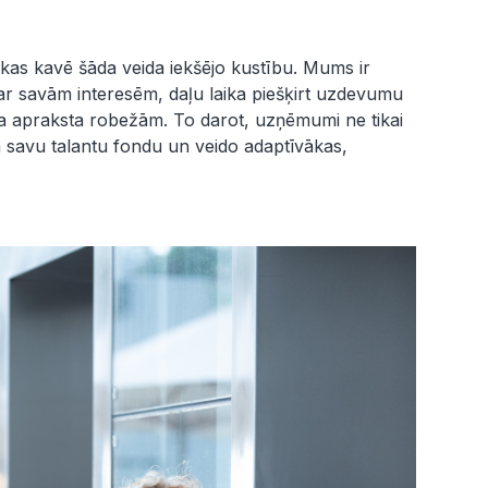
, kas kavē šāda veida iekšējo kustību. Mums ir
 par savām interesēm, daļu laika piešķirt uzdevumu
a apraksta robežām. To darot, uzņēmumi ne tikai
a savu talantu fondu un veido adaptīvākas,