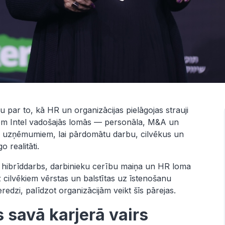
par to, kā HR un organizācijas pielāgojas strauji
iem Intel vadošajās lomās — personāla, M&A un
r uzņēmumiem, lai pārdomātu darbu, cilvēkus un
 realitāti.
 hibrīddarbs, darbinieku cerību maiņa un HR loma
z cilvēkiem vērstas un balstītas uz īstenošanu
eredzi, palīdzot organizācijām veikt šīs pārejas.
s savā karjerā vairs