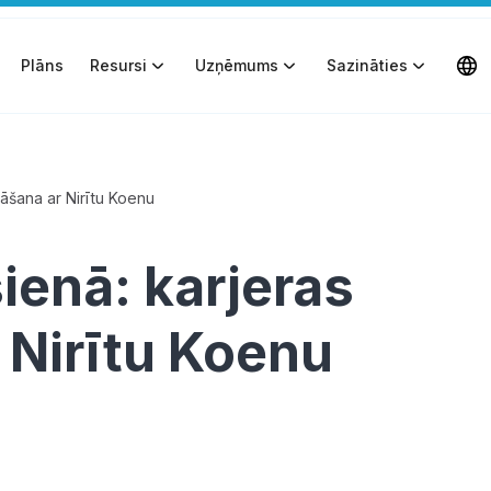
Plāns
Resursi
Uzņēmums
Sazināties
māšana ar Nirītu Koenu
ienā: karjeras
Nirītu Koenu