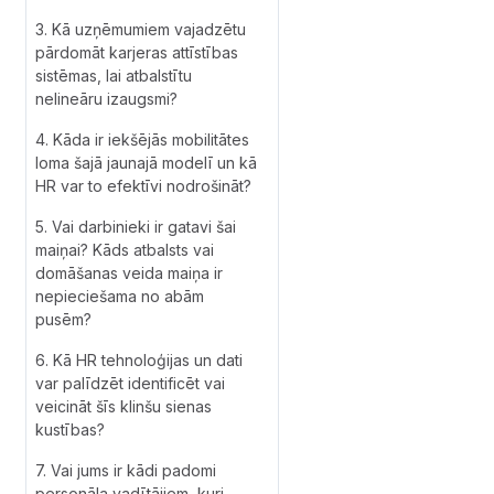
3. Kā uzņēmumiem vajadzētu
pārdomāt karjeras attīstības
sistēmas, lai atbalstītu
nelineāru izaugsmi?
‍4. Kāda ir iekšējās mobilitātes
loma šajā jaunajā modelī un kā
HR var to efektīvi nodrošināt?
5. Vai darbinieki ir gatavi šai
maiņai? Kāds atbalsts vai
domāšanas veida maiņa ir
nepieciešama no abām
pusēm?
‍6. Kā HR tehnoloģijas un dati
var palīdzēt identificēt vai
veicināt šīs klinšu sienas
kustības?
7. Vai jums ir kādi padomi
personāla vadītājiem, kuri