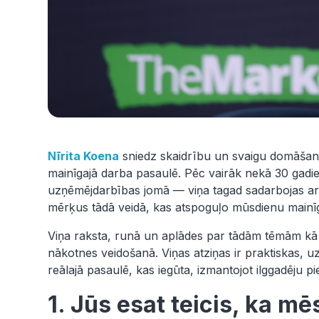
Nīrita Koena
sniedz skaidrību un svaigu domāšanu 
mainīgajā darba pasaulē. Pēc vairāk nekā 30 gad
uzņēmējdarbības jomā — viņa tagad sadarbojas a
mērķus tādā veidā, kas atspoguļo mūsdienu mainīgo
Viņa raksta, runā un aplādes par tādām tēmām kā
nākotnes veidošanā. Viņas atziņas ir praktiskas, u
reālajā pasaulē, kas iegūta, izmantojot ilggadēju pi
1. Jūs esat teicis, ka mē