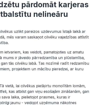
zētu pārdomāt karjeras
atbalstītu nelineāru
cilvēkus uzlikt pareizos uzdevumus īstajā laikā ar
, mēs varam saskaņot cilvēku vajadzības attīstīt
tība.
iem ietvariem, kas veidoti, pamatojoties uz amatu
etā mums ir jāveido pārredzamība un plūstamība,
 gan tās cilvēku labā. Tas nozīmē radīt redzamību
umiem, projektiem un mācību pieredzei, ar kuru
Tā vietā, lai cilvēkus piešķirtu monolītām lomām,
eli, kas atbilst gan viņu esošajām zināšanām, gan
sava laika, pielietojot prasmes, kuras ir
o pilnīgi jaunu - veidojot uzņēmuma nākotnes