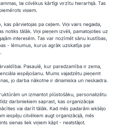
as, lai cilvēkus kārtīgi virzītu hierarhijā. Tas
 piemērots visiem.
e, kas pārvietojas pa ceļiem. Viņi vairs negaida,
s notiks tālāk. Viņi pieņem izvēli, pamatojoties uz
ajām interesēm. Tas var nozīmēt sānu kustības,
bas - lēmumus, kurus agrāk uzskatīja par
.
pārvaldībai. Pasaulē, kur paredzamība ir zema,
tenciāla iespējošanu. Mums vajadzētu pieņemt
šanas, jo darba nākotne ir dinamiska un neskaidra.
ruktūrām un izmantot plūstošāku, personalizētu
alīdz darbiniekiem saprast, kas organizācijai
mācīties vai darīt tālāk. Kad mēs padarām iekšējo
m iespēju cilvēkiem augt organizācijā, mēs
nts sienas liek viņiem kāpt - neatstājot.