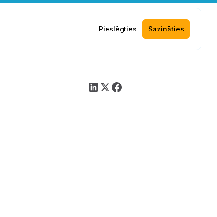
Pieslēgties
Sazināties