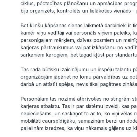
ciklus, pēctecības plānošanu un apmācības programm
bija organizēts, kontrolēts un lielākoties vienāds -
Bet klinšu kāpšanas sienas laikmetā darbinieki ir ti
kamēr viņu vadītāji vai personāls viņiem pateiks, ka
personīgajiem mērķiem, dzīves posmiem un mainīg
karjeras pārtraukumus vai pat izkāpšanu no vadī
sarkaniem karogiem, bet tagad kļūst par standartu
Tas rada būtisku izaicinājumu un iespēju talantu 
organizācijām jāpāriet no lomu pārvaldības uz po
darbā un attīstīt spējas, nevis tikai pagātnes zinā
Personālam tas nozīmē atbrīvoties no stingrām st
karjeras atbalstu. Tas ir par sistēmu izveidi, kas p
nepieciešams, un saskaņot to ar to, ko viņi vēlas 
mobilitāti caurspīdīgāku, samazinām berzi un doda
palielinām izredzes, ka viņu nākamais gājiens uz kli