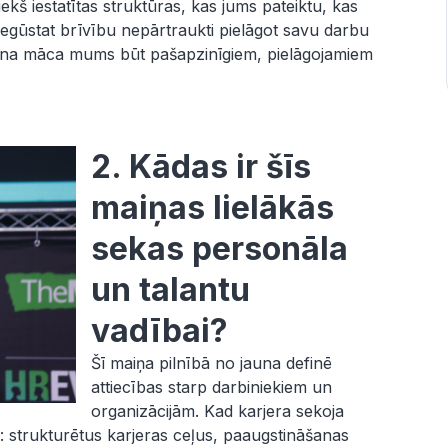
ekš iestatītas struktūras, kas jums pateiktu, kas
 iegūstat brīvību nepārtraukti pielāgot savu darbu
ena māca mums būt pašapzinīgiem, pielāgojamiem
2. Kādas ir šīs
maiņas lielākās
sekas personāla
un talantu
vadībai?
Šī maiņa pilnībā no jauna definē
attiecības starp darbiniekiem un
organizācijām. Kad karjera sekoja
 strukturētus karjeras ceļus, paaugstināšanas