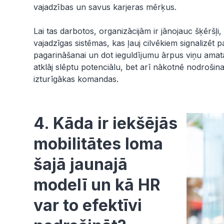
vajadzības un savus karjeras mērķus.
Lai tas darbotos, organizācijām ir jānojauc šķēršļi
vajadzīgas sistēmas, kas ļauj cilvēkiem signalizēt
pagarināšanai un dot ieguldījumu ārpus viņu amat
atklāj slēptu potenciālu, bet arī nākotnē nodrošin
izturīgākas komandas.
4. Kāda ir iekšējās
mobilitātes loma
šajā jaunajā
modelī un kā HR
var to efektīvi