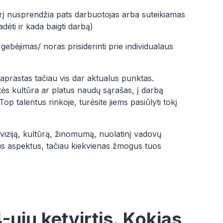
į nusprendžia pats darbuotojas arba suteikiamas
dėti ir kada baigti darbą)
 gebėjimas/ noras prisiderinti prie individualaus
aprastas tačiau vis dar aktualus punktas.
etės kultūra ar platus naudų sąrašas, į darbą
op talentus rinkoje, turėsite jiems pasiūlyti tokį
viziją, kultūrą, žinomumą, nuolatinį vadovų
us aspektus, tačiau kiekvienas žmogus tuos
-ųjų ketvirtis. Kokias