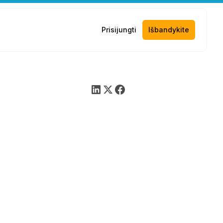
Prisijungti
Išbandykite