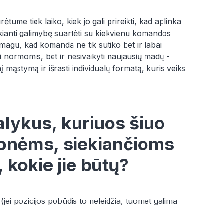
tume tiek laiko, kiek jo gali prireikti, kad aplinka
ikianti galimybę suartėti su kiekvienu komandos
 smagu, kad komanda ne tik sutiko bet ir labai
normomis, bet ir nesivaikyti naujausių madų -
į mąstymą ir išrasti individualų formatą, kuris veiks
dalykus, kuriuos šiuo
monėms, siekiančioms
, kokie jie būtų?
jei pozicijos pobūdis to neleidžia, tuomet galima