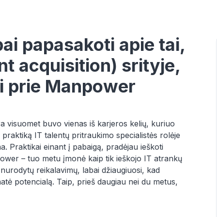
pai papasakoti apie tai,
nt acquisition) srityje,
gei prie Manpower
era visuomet buvo vienas iš karjeros kelių, kuriuo
praktiką IT talentų pritraukimo specialistės rolėje
 Praktikai einant į pabaigą, pradėjau ieškoti
wer – tuo metu įmonė kaip tik ieškojo IT atrankų
e nurodytų reikalavimų, labai džiaugiuosi, kad
tė potencialą. Taip, prieš daugiau nei du metus,