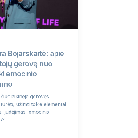
ra Bojarskaitė: apie
tojų gerovę nuo
ki emocinio
umo
 šiuolaikinėje gerovės
e turėtų užimti tokie elementai
s, judėjimas, emocinis
s?