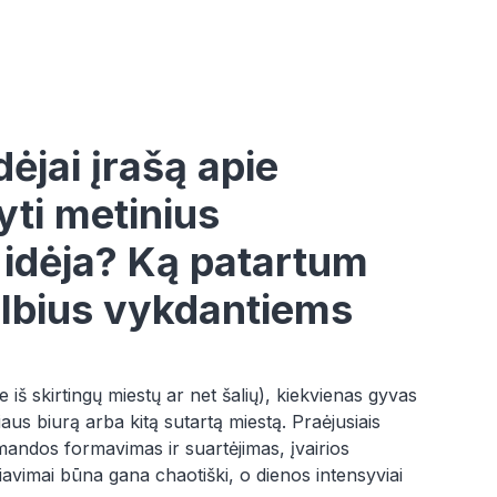
dėjai įrašą apie
yti metinius
i idėja? Ką patartum
albius vykdantiems
š skirtingų miestų ar net šalių), kiekvienas gyvas
us biurą arba kitą sutartą miestą. Praėjusiais
andos formavimas ir suartėjimas, įvairios
žiavimai būna gana chaotiški, o dienos intensyviai