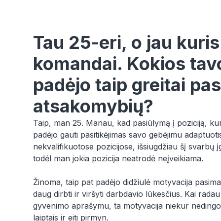
Tau 25-eri, o jau kuri
komandai. Kokios tavo
padėjo taip greitai pas
atsakomybių?
Taip, man 25. Manau, kad pasiūlymą į poziciją, kur
padėjo gauti pasitikėjimas savo gebėjimu adaptuotis 
nekvalifikuotose pozicijose, išsiugdžiau šį svarbų įg
todėl man jokia pozicija neatrodė neįveikiama.
Žinoma, taip pat padėjo didžiulė motyvacija pasima
daug dirbti ir viršyti darbdavio lūkesčius. Kai rad
gyvenimo aprašymu, ta motyvacija niekur nedingo – 
laiptais ir eiti pirmyn.