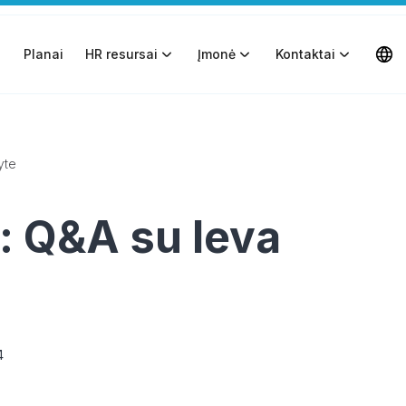
Planai
HR resursai
Įmonė
Kontaktai
yte
: Q&A su Ieva
4