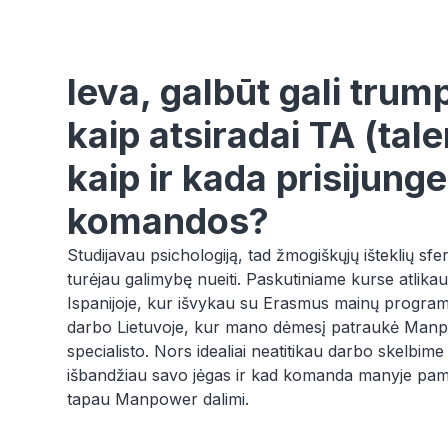
Ieva, galbūt gali trum
kaip atsiradai TA (tale
kaip ir kada prisijun
komandos?
Studijavau psichologiją, tad žmogiškųjų išteklių sf
turėjau galimybę nueiti. Paskutiniame kurse atlikau 
Ispanijoje, kur išvykau su Erasmus mainų programa.
darbo Lietuvoje, kur mano dėmesį patraukė Manpo
specialisto. Nors idealiai neatitikau darbo skelbim
išbandžiau savo jėgas ir kad komanda manyje pama
tapau Manpower dalimi.