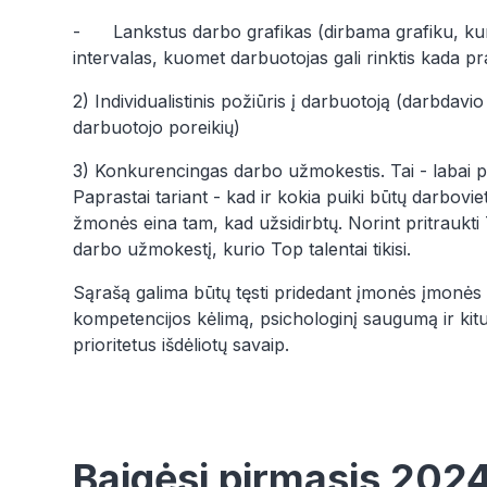
- Lankstus darbo grafikas (dirbama grafiku, kur
intervalas, kuomet darbuotojas gali rinktis kada pra
2) Individualistinis požiūris į darbuotoją (darbdavio
darbuotojo poreikių)
3) Konkurencingas darbo užmokestis. Tai - labai p
Paprastai tariant - kad ir kokia puiki būtų darbovi
žmonės eina tam, kad užsidirbtų. Norint pritraukti T
darbo užmokestį, kurio Top talentai tikisi.
Sąrašą galima būtų tęsti pridedant įmonės įmonės 
kompetencijos kėlimą, psichologinį saugumą ir kit
prioritetus išdėliotų savaip.
Baigėsi pirmasis 2024