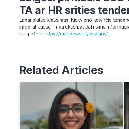
TA ar HR srities tende
Labai platus klausimas! Kiekvieno ketvirčio tende
infografikuose – netrukus pasidalinsime informacija 
susipažinti:
https://manpower.lt/izvalgos/
Related Articles