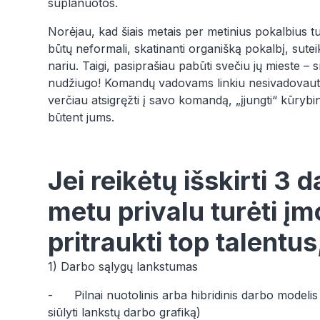
suplanuotos.
Norėjau, kad šiais metais per metinius pokalbius turė
būtų neformali, skatinanti organišką pokalbį, sute
nariu. Taigi, pasiprašiau pabūti svečiu jų mieste –
nudžiugo! Komandų vadovams linkiu nesivadovauti 
verčiau atsigręžti į savo komandą, „įjungti“ kūrybin
būtent jums.
Jei reikėtų išskirti 3 
metu privalu turėti į
pritraukti top talentus
1) Darbo sąlygų lankstumas
- Pilnai nuotolinis arba hibridinis darbo modelis (
siūlyti lankstų darbo grafiką)