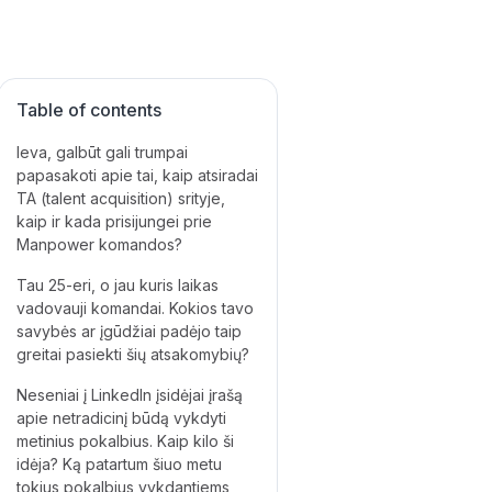
Table of contents
Ieva, galbūt gali trumpai
papasakoti apie tai, kaip atsiradai
TA (talent acquisition) srityje,
kaip ir kada prisijungei prie
Manpower komandos?‍
‍Tau 25-eri, o jau kuris laikas
vadovauji komandai. Kokios tavo
savybės ar įgūdžiai padėjo taip
greitai pasiekti šių atsakomybių? ‍
Neseniai į LinkedIn įsidėjai įrašą
apie netradicinį būdą vykdyti
metinius pokalbius. Kaip kilo ši
idėja? Ką patartum šiuo metu
tokius pokalbius vykdantiems