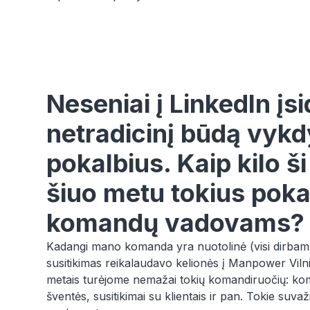
Neseniai į LinkedIn įsi
netradicinį būdą vykd
pokalbius. Kaip kilo š
šiuo metu tokius pok
komandų vadovams?
Kadangi mano komanda yra nuotolinė (visi dirbame i
susitikimas reikalaudavo kelionės į Manpower Vilnia
metais turėjome nemažai tokių komandiruočių: kom
šventės, susitikimai su klientais ir pan. Tokie suva