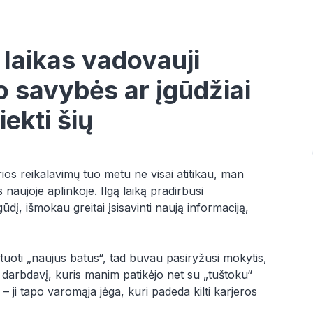
s laikas vadovauji
 savybės ar įgūdžiai
iekti šių
ios reikalavimų tuo metu ne visai atitikau, man
naujoje aplinkoje. Ilgą laiką pradirbusi
ūdį, išmokau greitai įsisavinti naują informaciją,
tuoti „naujus batus“, tad buvau pasiryžusi mokytis,
au darbdavį, kuris manim patikėjo net su „tuštoku“
ji tapo varomąja jėga, kuri padeda kilti karjeros