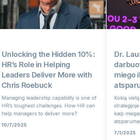
Unlocking the Hidden 10%:
Dr. Lau
HR’s Role in Helping
darbuo
Leaders Deliver More with
miego i
Chris Roebuck
atspar
Managing leadership capability is one of
Kokią vietą
HR’s toughest challenges. How HR can
strategijoj
help managers to deliver more?
kaip miega
atsparuma
10/7/2025
7/1/2025