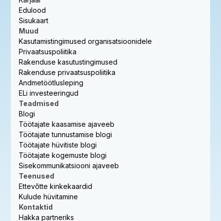
Edulood
Sisukaart
Muud
Kasutamistingimused organisatsioonidele
Privaatsuspoliitika
Rakenduse kasutustingimused
Rakenduse privaatsuspoliitika
Andmetöötlusleping
ELi investeeringud
Teadmised
Blogi
Töötajate kaasamise ajaveeb
Töötajate tunnustamise blogi
Töötajate hüvitiste blogi
Töötajate kogemuste blogi
Sisekommunikatsiooni ajaveeb
Teenused
Ettevõtte kinkekaardid
Kulude hüvitamine
Kontaktid
Hakka partneriks