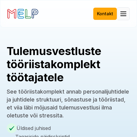
Kontakt
Tulemusvestluste
tööriistakomplekt
töötajatele
See tööriistakomplekt annab personalijuhtidele
ja juhtidele struktuuri, sõnastuse ja tööriistad,
et viia läbi mõjusaid tulemusvestlusi ilma
oletuste või stressita.
Üldised juhised
Tagasiside näidisskriptid