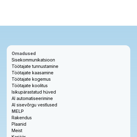
Omadused
Sisekommunikatsioon
Töötajate tunnustamine
Töötajate kaasamine
Töötajate kogemus
Töötajate koolitus
Isikupärastatud hüved
AI automatiseerimine
AI sisevõrgu vestlused
MELP
Rakendus
Plaanid
Meist
Karjäär